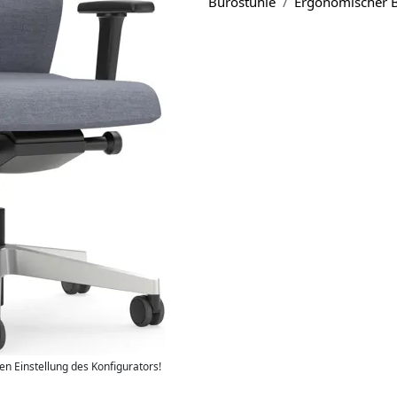
Bürostühle
Ergonomischer B
len Einstellung des Konfigurators!