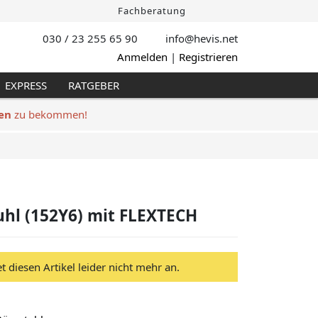
Fachberatung
030 / 23 255 65 90
info@hevis
.net
Anmelden
|
Registrieren
EXPRESS
RATGEBER
en
zu bekommen!
uhl (152Y6) mit FLEXTECH
et diesen Artikel leider nicht mehr an.