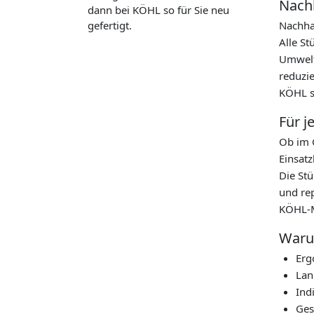
Nachh
dann bei KÖHL so für Sie neu
gefertigt.
Nachhal
Alle S
Umweltv
reduzi
KÖHL s
Für j
Ob im 
Einsatz
Die Stü
und re
KÖHL-M
Waru
Erg
Lan
Ind
Ges