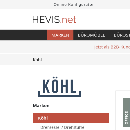
Online-Konfigurator
MARKEN
BÜROMÖBEL
BÜROS
Jetzt als B2B-Kun
Köhl
Marken
Köhl
Drehsessel / Drehstühle