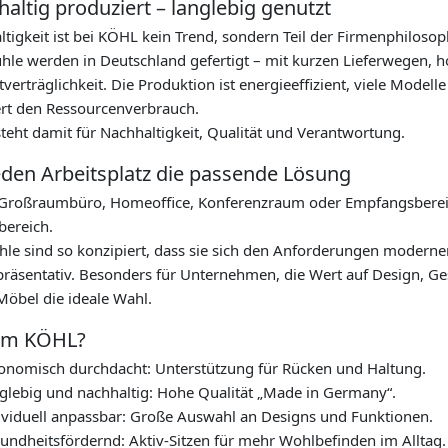
altig produziert – langlebig genutzt
tigkeit ist bei KÖHL kein Trend, sondern Teil der Firmenphilosop
tühle werden in Deutschland gefertigt – mit kurzen Lieferwegen,
erträglichkeit. Die Produktion ist energieeffizient, viele Modell
ert den Ressourcenverbrauch.
teht damit für Nachhaltigkeit, Qualität und Verantwortung.
eden Arbeitsplatz die passende Lösung
Großraumbüro, Homeoffice, Konferenzraum oder Empfangsbereich
bereich.
hle sind so konzipiert, dass sie sich den Anforderungen moderne
präsentativ. Besonders für Unternehmen, die Wert auf Design, G
öbel die ideale Wahl.
m KÖHL?
onomisch durchdacht: Unterstützung für Rücken und Haltung.
glebig und nachhaltig: Hohe Qualität „Made in Germany“.
ividuell anpassbar: Große Auswahl an Designs und Funktionen.
undheitsfördernd: Aktiv-Sitzen für mehr Wohlbefinden im Alltag.