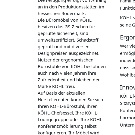
Famili
an in den Produktionsstätten im
Funktio
hessischen Rödermark.
KÖHL v
Die Büromöbel von KÖHL
seine G
besitzen das GS-Zeichen für
geprüfte Sicherheit, sind
Ergon
umweltzertifiziert, Schadstoff
Wer vie
geprüft und mit diversen
Designpreisen ausgezeichnet.
ermögl
Nutzer der ergonomischen
individ
Bürostühle von KÖHL bestätigen
dass si
auch nach vielen Jahren ihre
Wohlbe
Zufriedenheit und bleiben der
Marke KÖHL treu.
Innov
Auf Basis der aktuellen
KÖHL k
Herstellerdaten können Sie sich
Sitzsys
Ihren KÖHL-Bürostuhl, Ihren
Konfere
KÖHL-Chefsessel, Ihre KÖHL-
harmoni
Loungegruppe oder Ihre KÖHL-
Untern
Konferenzmöblierung selbst
konfigurieren. Ihr Möbel wird