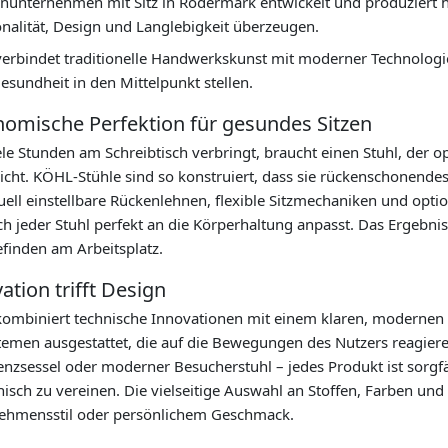
enunternehmen mit Sitz in Rödermark entwickelt und produziert 
nalität, Design und Langlebigkeit überzeugen.
erbindet traditionelle Handwerkskunst mit moderner Technologie
esundheit in den Mittelpunkt stellen.
omische Perfektion für gesundes Sitzen
le Stunden am Schreibtisch verbringt, braucht einen Stuhl, der o
icht. KÖHL-Stühle sind so konstruiert, dass sie rückenschonende
uell einstellbare Rückenlehnen, flexible Sitzmechaniken und opti
ch jeder Stuhl perfekt an die Körperhaltung anpasst. Das Ergebn
finden am Arbeitsplatz.
ation trifft Design
ombiniert technische Innovationen mit einem klaren, modernen De
temen ausgestattet, die auf die Bewegungen des Nutzers reagiere
nzsessel oder moderner Besucherstuhl – jedes Produkt ist sorgfä
sch zu vereinen. Die vielseitige Auswahl an Stoffen, Farben und 
ehmensstil oder persönlichem Geschmack.