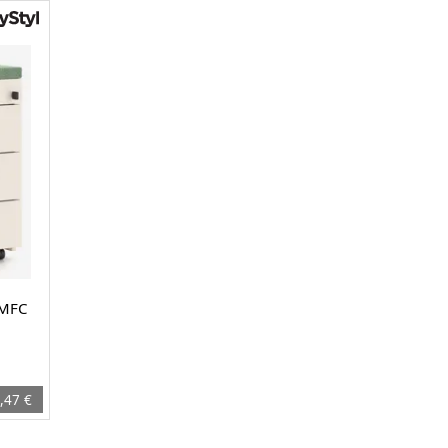
 MFC
,47 €