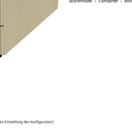
Büromöbel
Container
Rol
len Einstellung des Konfigurators!