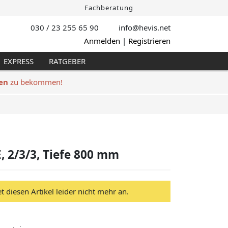
Fachberatung
030 / 23 255 65 90
info@hevis
.net
Anmelden
|
Registrieren
EXPRESS
RATGEBER
en
zu bekommen!
, 2/3/3, Tiefe 800 mm
et diesen Artikel leider nicht mehr an.