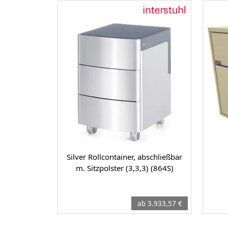
Silver Rollcontainer, abschließbar
m. Sitzpolster (3,3,3) (864S)
ab 3.933,57 €