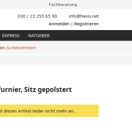
Fachberatung
030 / 23 255 65 90
info@hevis
.net
Anmelden
|
Registrieren
EXPRESS
RATGEBER
en
zu bekommen!
urnier, Sitz gepolstert
et diesen Artikel leider nicht mehr an.