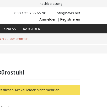
Fachberatung
030 / 23 255 65 90
info@hevis
.net
Anmelden
|
Registrieren
EXPRESS
RATGEBER
en
zu bekommen!
Bürostuhl
et diesen Artikel leider nicht mehr an.