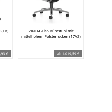
 (EB)
VINTAGEis5 Bürostuhl mit
mittelhohem Polsterrücken (17V2)
,93 €
ab 1.019,59 €