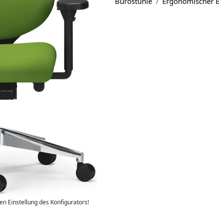
Bürostühle
Ergonomischer B
len Einstellung des Konfigurators!