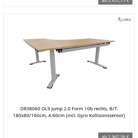
ab 2.957,75 €
DR38060 DL9 Jump 2.0 Form 10b rechts, B/T:
180x80/160cm, A:60cm (incl. Gyro Kollisionssensor)
ab 2.967,56 €