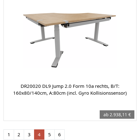
DR20020 DL9 Jump 2.0 Form 10a rechts, B/T:
160x80/140cm, A:80cm (incl. Gyro Kollisionssensor)
ab 2.938,11 €
1
2
3
4
5
6