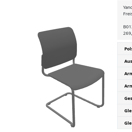
Yan
Frei
B01
269
Pol
Au
Ar
Ar
Ges
Gle
Gle