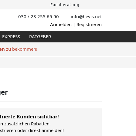
Fachberatung
030 / 23 255 65 90
info@hevis
.net
Anmelden
|
Registrieren
EXPRESS
RATGEBER
en
zu bekommen!
ger
trierte Kunden sichtbar!
on zusätzlichen Rabatten.
istrieren oder direkt anmelden!