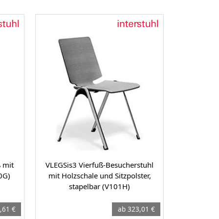
 mit
VLEGSis3 Vierfuß-Besucherstuhl
0G)
mit Holzschale und Sitzpolster,
stapelbar (V101H)
,61 €
ab 323,01 €