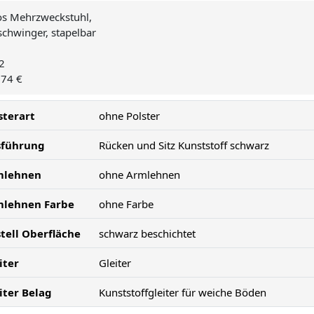
os Mehrzweckstuhl,
schwinger, stapelbar
2
,74 €
sterart
ohne Polster
sführung
Rücken und Sitz Kunststoff schwarz
mlehnen
ohne Armlehnen
mlehnen Farbe
ohne Farbe
tell Oberfläche
schwarz beschichtet
iter
Gleiter
iter Belag
Kunststoffgleiter für weiche Böden