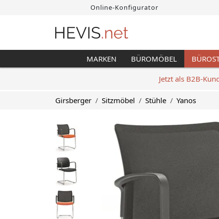
Online-Konfigurator
MARKEN
BÜROMÖBEL
BÜROS
Jetzt als B2B-Kun
Girsberger
Sitzmöbel
Stühle
Yanos