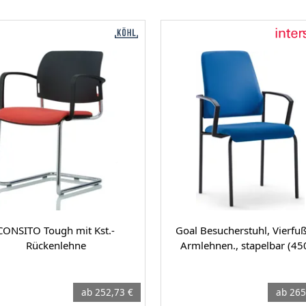
CONSITO Tough mit Kst.-
Goal Besucherstuhl, Vierfuß
Rückenlehne
Armlehnen., stapelbar (45
ab 252,73 €
ab 265