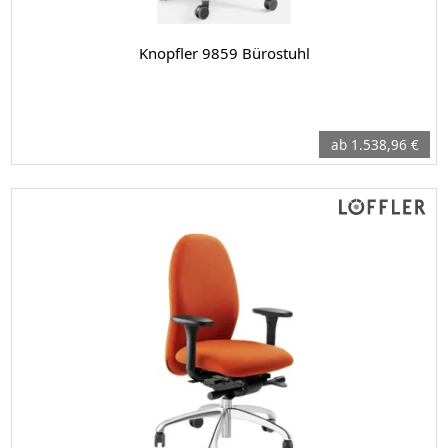
Knopfler 9859 Bürostuhl
ab 1.538,96 €