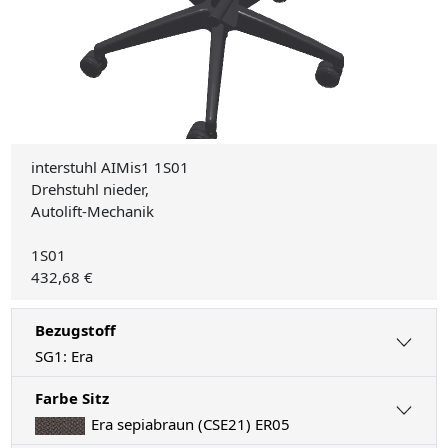
interstuhl AIMis1 1S01
Drehstuhl nieder,
Autolift-Mechanik
1S01
432,68 €
Bezugstoff
SG1: Era
Farbe Sitz
Era sepiabraun (CSE21) ER05