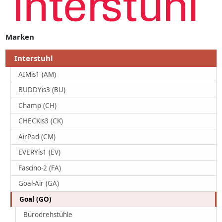
Marken
Interstuhl
AIMis1 (AM)
BUDDYis3 (BU)
Champ (CH)
CHECKis3 (CK)
AirPad (CM)
EVERYis1 (EV)
Fascino-2 (FA)
Goal-Air (GA)
Goal (GO)
Bürodrehstühle