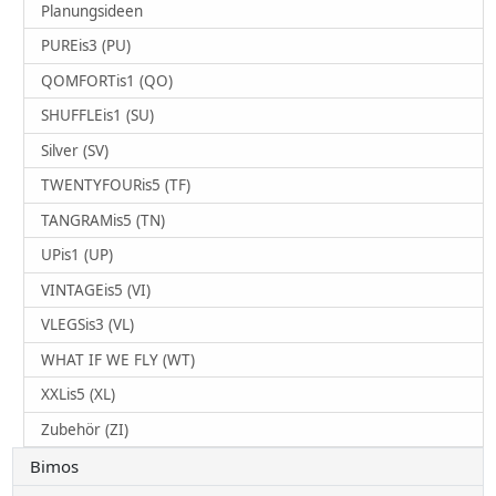
Planungsideen
PUREis3 (PU)
QOMFORTis1 (QO)
SHUFFLEis1 (SU)
Silver (SV)
TWENTYFOURis5 (TF)
TANGRAMis5 (TN)
UPis1 (UP)
VINTAGEis5 (VI)
VLEGSis3 (VL)
WHAT IF WE FLY (WT)
XXLis5 (XL)
Zubehör (ZI)
Bimos