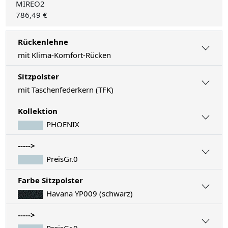
MIREO2
786,49 €
Rückenlehne
mit Klima-Komfort-Rücken
Sitzpolster
mit Taschenfederkern (TFK)
Kollektion
PHOENIX
----->
PreisGr.0
Farbe Sitzpolster
Havana YP009 (schwarz)
----->
PreisGr.0