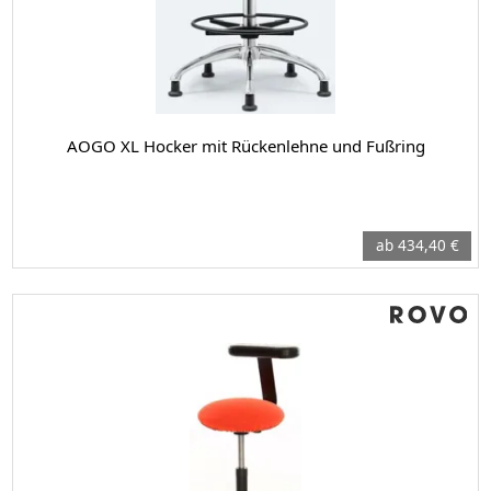
AOGO XL Hocker mit Rückenlehne und Fußring
ab 434,40 €