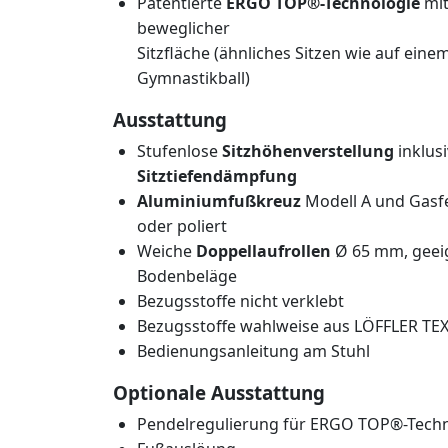
Patentierte
ERGO TOP®-Technologie
mi
beweglicher
Sitzfläche (ähnliches Sitzen wie auf eine
Gymnastikball)
Ausstattung
Stufenlose
Sitzhöhenverstellung
inklus
Sitztiefendämpfung
Aluminiumfußkreuz
Modell A und Gasf
oder poliert
Weiche
Doppellaufrollen
Ø 65 mm, geeig
Bodenbeläge
Bezugsstoffe nicht verklebt
Bezugsstoffe wahlweise aus LÖFFLER TE
Bedienungsanleitung am Stuhl
Optionale Ausstattung
Pendelregulierung für ERGO TOP®-Tech