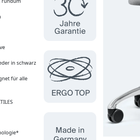
t rundum
m
ive
eder in schwarz
net für alle
XTILES
nologie*