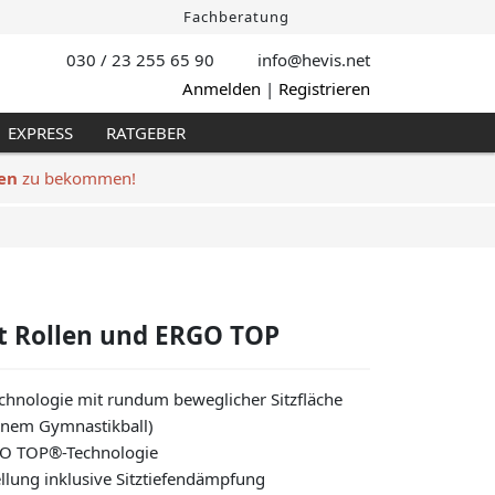
Fachberatung
030 / 23 255 65 90
info@hevis
.net
Anmelden
|
Registrieren
EXPRESS
RATGEBER
en
zu bekommen!
t Rollen und ERGO TOP
hnologie mit rundum beweglicher Sitzfläche
einem Gymnastikball)
GO TOP®-Technologie
llung inklusive Sitztiefendämpfung