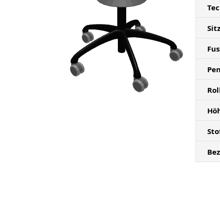
Tec
Sit
Fus
Pen
Rol
Höh
Sto
Bez