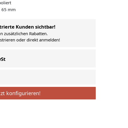
oliert
 Ø 65 mm
trierte Kunden sichtbar!
on zusätzlichen Rabatten.
istrieren oder direkt anmelden!
wSt
tzt konfigurieren!