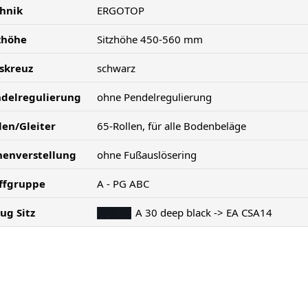
hnik
ERGOTOP
zhöhe
Sitzhöhe 450-560 mm
skreuz
schwarz
delregulierung
ohne Pendelregulierung
len/Gleiter
65-Rollen, für alle Bodenbeläge
enverstellung
ohne Fußauslösering
ffgruppe
A - PG ABC
ug Sitz
A 30 deep black -> EA CSA14