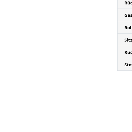
Rü
Gas
Rol
Sit
Rü
Sto