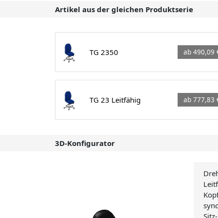
Artikel aus der gleichen Produktserie
TG 2350
ab 490,09 
TG 23 Leitfähig
ab 777,83 
3D-Konfigurator
Dre
Leit
Kopf
sync
Sitz