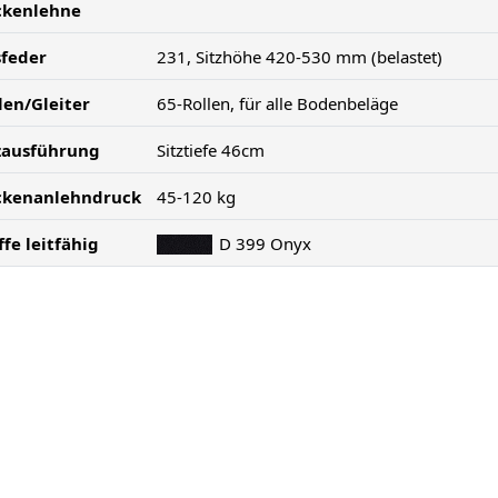
ckenlehne
feder
231, Sitzhöhe 420-530 mm (belastet)
len/Gleiter
65-Rollen, für alle Bodenbeläge
zausführung
Sitztiefe 46cm
ckenanlehndruck
45-120 kg
ffe leitfähig
D 399 Onyx