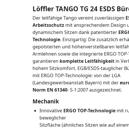
Löffler TANGO TG 24 ESDS Bür
Der leitfähige Tango vereint zuverlässigen
E
Arbeitsschutz
mit ansprechendem Design u
dynamischem Sitzen dank patentierter
ERG
Technologie
. Einzigartig: Die zusätzlich erh
gepolsterten und höhenverstellbaren leitfä
Armlehnen sowie die integrierte ERGO TOP-
garantieren
komplette Leitfähigkeit
in Ver
hohem Sitzkomfort. EGB/ESDS-tauglicher B
mit ERGO TOP-Technologie: von der LGA
(Landesgewerbeanstalt Bayern) mit der
eur
Norm EN 61340
- 5-1:2007 ausgezeichnet.
Mechanik
Innovative
ERGO TOP-Technologie
mit 
beweglicher
Sitzfläche (ähnliches Sitzen wie auf eine