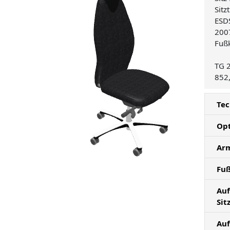
Sitz
ESD
2007
Fußk
TG 2
852
Tec
Op
Ar
Fu
Auf
Sit
Auf