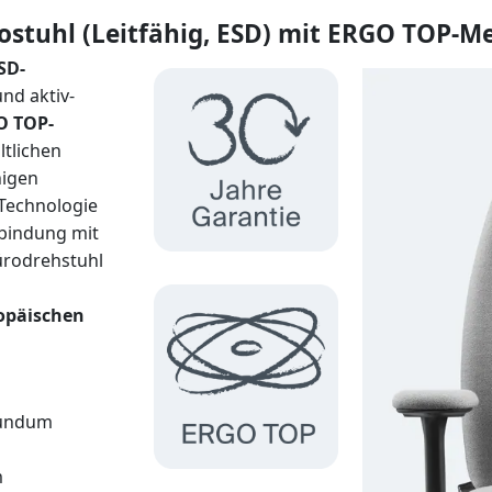
ostuhl (Leitfähig, ESD) mit ERGO TOP-M
SD-
nd aktiv-
O TOP-
ältlichen
higen
Technologie
bindung mit
ürodrehstuhl
opäischen
rundum
m