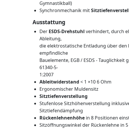
Gymnastikball)
Synchronmechanik mit
Sitztiefenverste
Ausstattung
Der
ESDS-Drehstuhl
verhindert, durch e
Ableitung,
die elektrostatische Entladung über den
empfindliche
Bauelemente, EGB / ESDS - Tauglichkeit
61340-5-
1:2007
Ableitwiderstand
< 1 ×10 6 Ohm
Ergonomischer Muldensitz
Sitztiefenverstellung
Stufenlose Sitzhöhenverstellung inklusiv
Sitztiefendämpfung
Rückenlehnenhöhe
in 8 Positionen eins
Sitzöffnungswinkel der Rückenlehne in 5