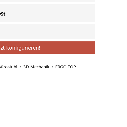
wSt
tzt konfigurieren!
ürostuhl
3D-Mechanik
ERGO TOP