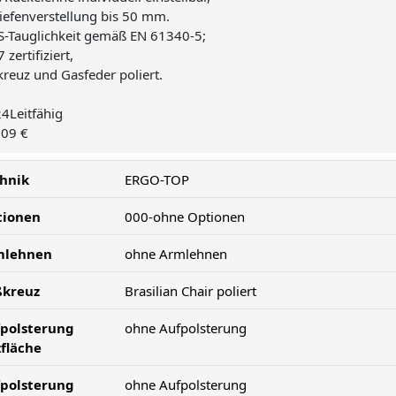
tiefenverstellung bis 50 mm.
S-Tauglichkeit gemäß EN 61340-5;
 zertifiziert,
reuz und Gasfeder poliert.
4Leitfähig
,09 €
hnik
ERGO-TOP
tionen
000-ohne Optionen
mlehnen
ohne Armlehnen
ßkreuz
Brasilian Chair poliert
polsterung
ohne Aufpolsterung
zfläche
polsterung
ohne Aufpolsterung