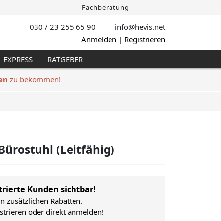
Fachberatung
030 / 23 255 65 90
info@hevis
.net
Anmelden
|
Registrieren
EXPRESS
RATGEBER
en
zu bekommen!
Bürostuhl (Leitfähig)
trierte Kunden sichtbar!
on zusätzlichen Rabatten.
istrieren oder direkt anmelden!