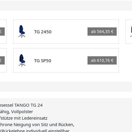
TG 2450
€
ab 564,35 €
TG SP50
€
ab 610,76 €
hsessel TANGO TG 24
fähig, Vollpolster
stütze mit Ledereinsatz
hrone Neigung von Sitz und Rücken,
-/Rückelehne individuell einstellbar,