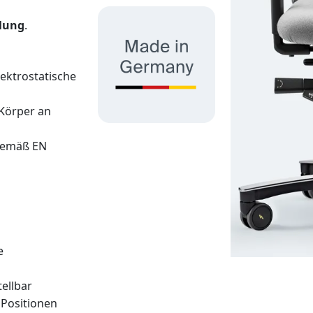
llung
.
lektrostatische
 Körper an
 gemäß EN
e
tellbar
 Positionen