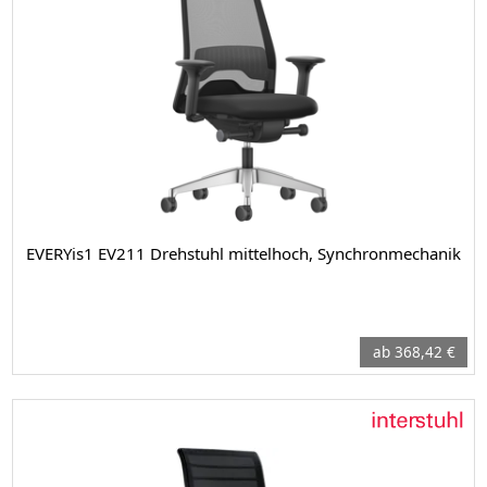
EVERYis1 EV211 Drehstuhl mittelhoch, Synchronmechanik
ab 368,42 €