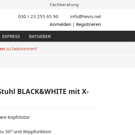
Fachberatung
030 / 23 255 65 90
info@hevis
.net
Anmelden
|
Registrieren
EXPRESS
RATGEBER
en
zu bekommen!
Stuhl BLACK&WHITE mit X-
are Kopfstütze
zu 30° und Wippfunktion