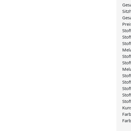
Ges
Sit
Ges
Prei
Sto
Stof
Stof
Mel
Stof
Stof
Mel
Stof
Stof
Stof
Stof
Stof
Kun
Farb
Farb