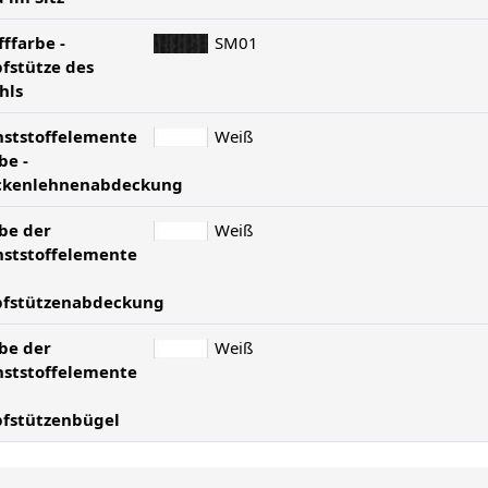
fffarbe -
SM01
fstütze des
hls
ststoffelemente
Weiß
be -
ckenlehnenabdeckung
be der
Weiß
ststoffelemente
pfstützenabdeckung
be der
Weiß
ststoffelemente
fstützenbügel