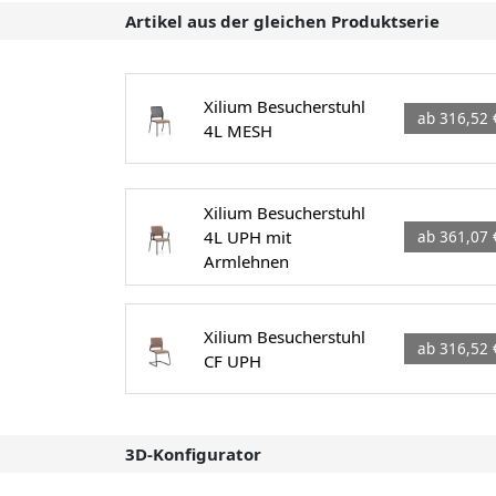
Artikel aus der gleichen Produktserie
Xilium Besucherstuhl
ab 316,52 
4L MESH
Xilium Besucherstuhl
4L UPH mit
ab 361,07 
Armlehnen
Xilium Besucherstuhl
ab 316,52 
CF UPH
3D-Konfigurator