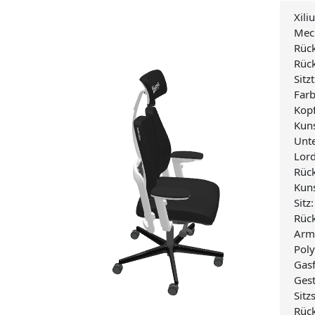
Xili
Mech
Rüc
Rüc
Sitz
Far
Kopf
Kuns
Unte
Lor
Rück
Kuns
Sitz
Rück
Arm
Pol
Gasf
Ges
Sit
Rüc