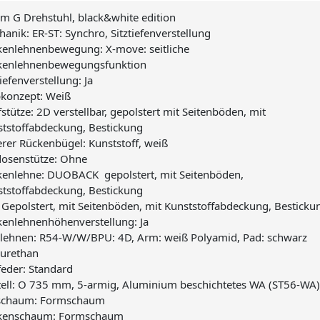
um G Drehstuhl, black&white edition
anik: ER-ST: Synchro, Sitztiefenverstellung
kenlehnenbewegung: X-move: seitliche
kenlehnenbewegungsfunktion
tiefenverstellung: Ja
bkonzept: Weiß
stütze: 2D verstellbar, gepolstert mit Seitenböden, mit
tstoffabdeckung, Bestickung
rer Rückenbügel: Kunststoff, weiß
dosenstütze: Ohne
enlehne: DUOBACK  gepolstert, mit Seitenböden,
tstoffabdeckung, Bestickung
: Gepolstert, mit Seitenböden, mit Kunststoffabdeckung, Besticku
enlehnenhöhenverstellung: Ja
lehnen: R54-W/W/BPU: 4D, Arm: weiß Polyamid, Pad: schwarz
yurethan
eder: Standard
tell: O 735 mm, 5-armig, Aluminium beschichtetes WA (ST56-WA
zschaum: Formschaum
kenschaum: Formschaum