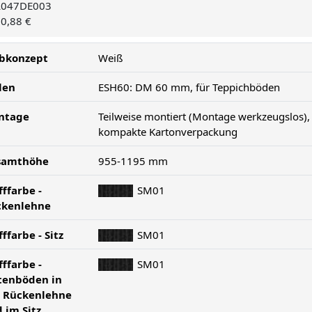
L047DE003
90,88 €
bkonzept
Weiß
len
ESH60: DM 60 mm, für Teppichböden
ntage
Teilweise montiert (Montage werkzeugslos),
kompakte Kartonverpackung
samthöhe
955-1195 mm
fffarbe -
SM01
ckenlehne
fffarbe - Sitz
SM01
fffarbe -
SM01
tenböden in
 Rückenlehne
 im Sitz