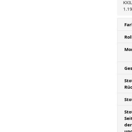
KXI
1.1
Far
Rol
Mo
Ge
Sto
Rü
Sto
Sto
Sei
der
und