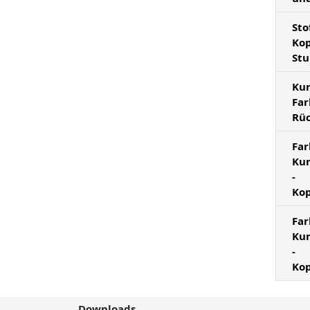
Sto
Kop
Stu
Kun
Far
Rü
Far
Kun
-
Ko
Far
Kun
-
Kop
Downloads