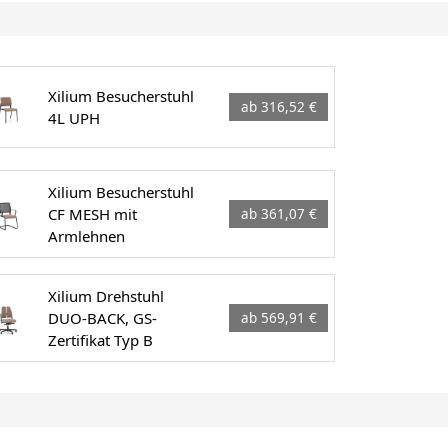
Xilium Besucherstuhl
ab 316,52 €
4L UPH
Xilium Besucherstuhl
CF MESH mit
ab 361,07 €
Armlehnen
Xilium Drehstuhl
DUO-BACK, GS-
ab 569,91 €
Zertifikat Typ B