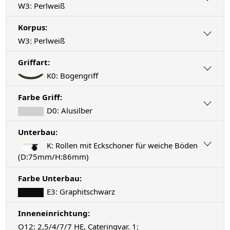
W3: Perlweiß
Korpus:
W3: Perlweiß
Griffart:
K0: Bogengriff
Farbe Griff:
D0: Alusilber
Unterbau:
K: Rollen mit Eckschoner für weiche Böden
(D:75mm/H:86mm)
Farbe Unterbau:
E3: Graphitschwarz
Inneneinrichtung:
O12: 2,5/4/7/7 HE, Cateringvar. 1: