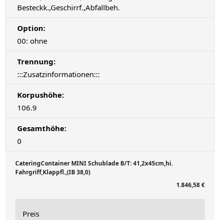
Besteckk.,Geschirrf.,Abfallbeh.
Option:
00: ohne
Trennung:
:::Zusatzinformationen:::
Korpushöhe:
106.9
Gesamthöhe:
0
CateringContainer MINI Schublade B/T: 41,2x45cm,hi.
Fahrgriff,Klappfl.,(IB 38,0)
1.846,58 €
Preis