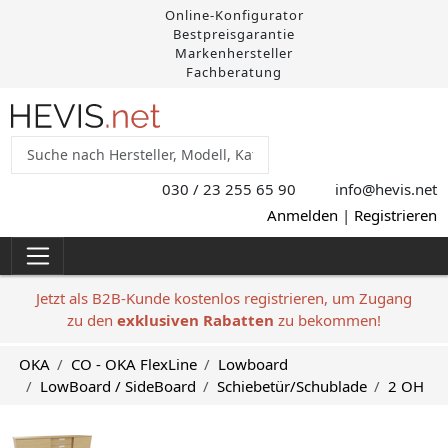
Online-Konfigurator
Bestpreisgarantie
Markenhersteller
Fachberatung
030 / 23 255 65 90
info@hevis
.net
Anmelden
|
Registrieren
Jetzt als B2B-Kunde kostenlos registrieren, um Zugang
zu den
exklusiven Rabatten
zu bekommen!
OKA
CO - OKA FlexLine
Lowboard
LowBoard / SideBoard
Schiebetür/Schublade
2 OH