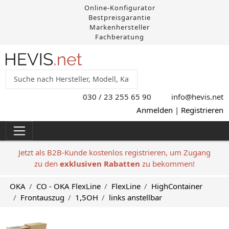
Online-Konfigurator
Bestpreisgarantie
Markenhersteller
Fachberatung
030 / 23 255 65 90
info@hevis
.net
Anmelden
|
Registrieren
Jetzt als B2B-Kunde kostenlos registrieren, um Zugang
zu den
exklusiven Rabatten
zu bekommen!
OKA
CO - OKA FlexLine
FlexLine
HighContainer
Frontauszug
1,5OH
links anstellbar