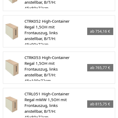
anstellbar, B/T/H:
45x80x72cm
CTRK052 High-Container
Regal 1,5OH mit
ab 754,16 €
Frontauszug, links
anstellbar, B/T/H:
45x90x72cm
CTRK053 High-Container
Regal 1,5OH mit
ab 765,77 €
Frontauszug, links
anstellbar, B/T/H:
45x100x72cm
CTRL051 High-Container
Regal mMW 1,5OH mit
ab 815,75 €
Frontauszug, links
anstellbar, B/T/H:
45x80x72cm