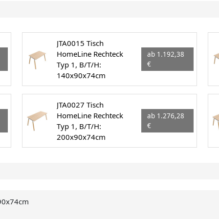
JTA0015 Tisch
HomeLine Rechteck
ab 1.192,38
Typ 1, B/T/H:
€
140x90x74cm
JTA0027 Tisch
HomeLine Rechteck
ab 1.276,28
Typ 1, B/T/H:
€
200x90x74cm
x90x74cm