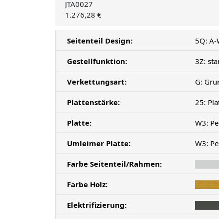
JTA0027
1.276,28 €
Seitenteil Design:
5Q: A-
Gestellfunktion:
3Z: sta
Verkettungsart:
G: Gru
Plattenstärke:
25: Pl
Platte:
W3: Pe
Umleimer Platte:
W3: Pe
Farbe Seitenteil/Rahmen:
Farbe Holz:
Elektrifizierung: