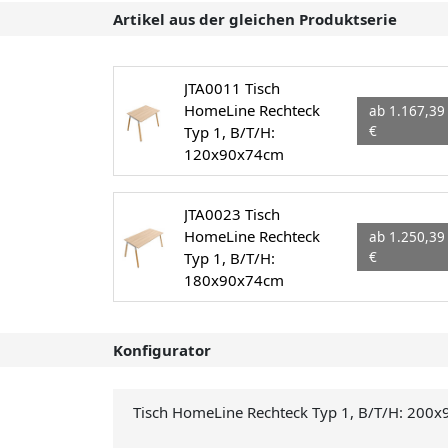
Artikel aus der gleichen Produktserie
JTA0011 Tisch
HomeLine Rechteck
ab 1.167,39
Typ 1, B/T/H:
€
120x90x74cm
JTA0023 Tisch
HomeLine Rechteck
ab 1.250,39
Typ 1, B/T/H:
€
180x90x74cm
Konfigurator
Tisch HomeLine Rechteck Typ 1, B/T/H: 200