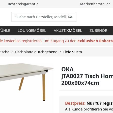
Bestpreisgarantie
Markenhersteller
TÜHLE
LOUNGEMÖBEL
AKUSTIKMÖBEL
ZUBEHÖR
de kostenlos registrieren, um Zugang zu den
exklusiven Rabatt
tische
Tischplatte durchgehend
Tiefe 90cm
OKA
JTA0027 Tisch Hom
200x90x74cm
Bestpreis:
Nur für regis
Als Kunde profitieren Sie v