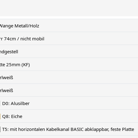
Wange Metall/Holz
rr 74cm / nicht mobil
ndgestell
atte 25mm (KF)
rlweiß
rlweiß
D0: Alusilber
Q8: Eiche
T5: mit horizontalen Kabelkanal BASIC abklappbar, feste Platte