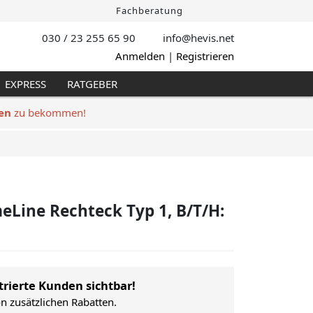
Fachberatung
030 / 23 255 65 90
info@hevis
.net
Anmelden
|
Registrieren
EXPRESS
RATGEBER
en
zu bekommen!
eLine Rechteck Typ 1, B/T/H:
trierte Kunden sichtbar!
on zusätzlichen Rabatten.