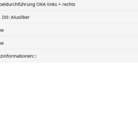
beldurchführung OKA links + rechts
D0: Alusilber
ne
ne
tzinformationen:::