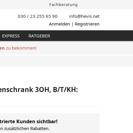
Fachberatung
030 / 23 255 65 90
info@hevis
.net
Anmelden
|
Registrieren
EXPRESS
RATGEBER
en
zu bekommen!
enschrank 3OH, B/T/KH:
trierte Kunden sichtbar!
on zusätzlichen Rabatten.