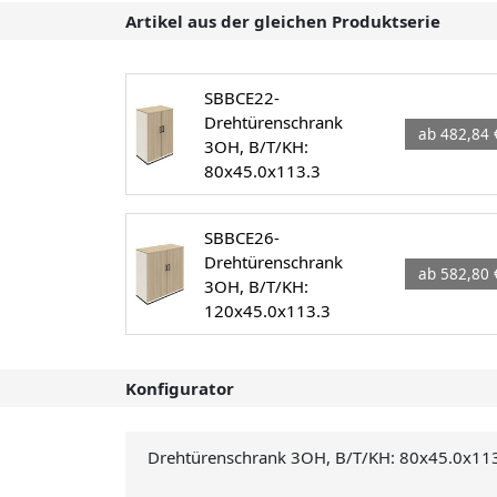
Artikel aus der gleichen Produktserie
SBBCE22-
Drehtürenschrank
ab 482,84 
3OH, B/T/KH:
80x45.0x113.3
SBBCE26-
Drehtürenschrank
ab 582,80 
3OH, B/T/KH:
120x45.0x113.3
Konfigurator
Drehtürenschrank 3OH, B/T/KH: 80x45.0x11