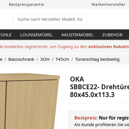
Bestpreisgarantie
Markenhersteller
TÜHLE
LOUNGEMÖBEL
AKUSTIKMÖBEL
ZUBEHÖR
de kostenlos registrieren, um Zugang zu den
exklusiven Rabatt
ke
Basisschrank
3OH
T45cm
Türanschlag beidseitig
OKA
SBBCE22- Drehtür
80x45.0x113.3
Bestpreis:
Nur für regis
Als Kunde profitieren Sie v