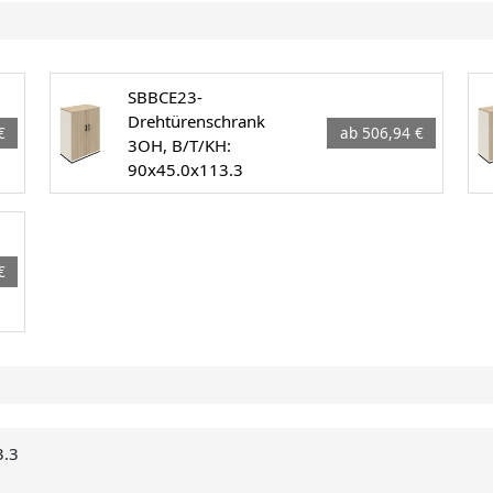
SBBCE23-
Drehtürenschrank
€
ab 506,94 €
3OH, B/T/KH:
90x45.0x113.3
€
3.3