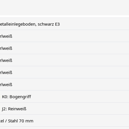
etalleinlegeboden, schwarz E3
rlweiß
rlweiß
rlweiß
rlweiß
rlweiß
K0: Bogengriff
J2: Reinweiß
kel / Stahl 70 mm