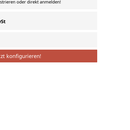
istrieren oder direkt anmelden!
wSt
tzt konfigurieren!