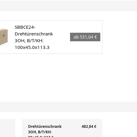
SBBCE24-
Drehtürenschrank
ab 531,04 €
3OH, B/T/KH:
100x45.0x113.3
Drehtürenschrank
482,84 €
3OH, B/T/KH: