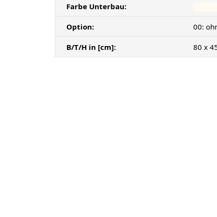
Farbe Unterbau:
Option:
00: oh
B/T/H in [cm]:
80 x 4