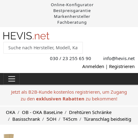
Online-Konfigurator
Bestpreisgarantie
Markenhersteller
Fachberatung
030 / 23 255 65 90
info@hevis
.net
Anmelden
|
Registrieren
Jetzt als B2B-Kunde kostenlos registrieren, um Zugang
zu den
exklusiven Rabatten
zu bekommen!
OKA
OB - OKA BaseLine
Drehtüren Schränke
Basisschrank
5OH
T45cm
Türanschlag beidseitig