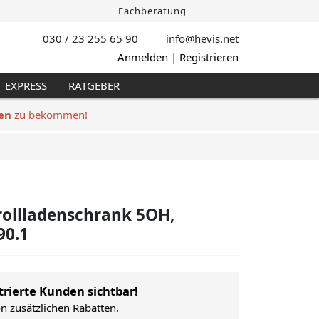
Fachberatung
030 / 23 255 65 90
info@hevis
.net
Anmelden
|
Registrieren
EXPRESS
RATGEBER
en
zu bekommen!
rollladenschrank 5OH,
90.1
trierte Kunden sichtbar!
on zusätzlichen Rabatten.