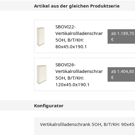
Artikel aus der gleichen Produktserie
SBOVI22-
Vertikalrollladenschrank
ab 1.189,70
5OH, B/T/KH:
€
80x45.0x190.1
SBOVI26-
Vertikalrollladenschrank
ab 1.404,80
5OH, B/T/KH:
€
120x45.0x190.1
Konfigurator
Vertikalrollladenschrank 5OH, B/T/KH: 90x4