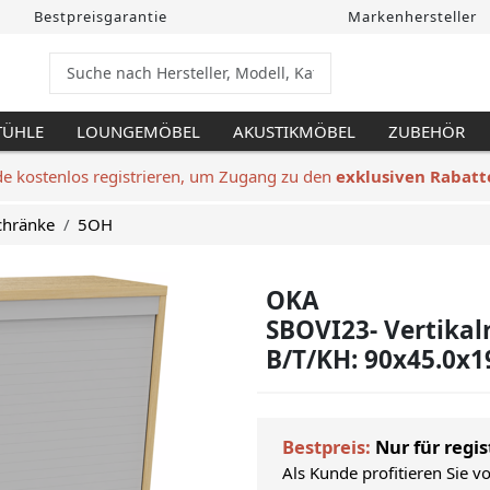
Bestpreisgarantie
Markenhersteller
TÜHLE
LOUNGEMÖBEL
AKUSTIKMÖBEL
ZUBEHÖR
de kostenlos registrieren, um Zugang zu den
exklusiven Rabatt
Schränke
5OH
OKA
SBOVI23- Vertikal
B/T/KH: 90x45.0x1
Bestpreis:
Nur für regis
Als Kunde profitieren Sie v