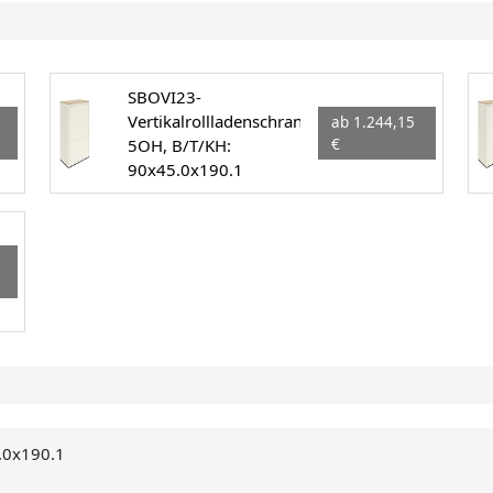
SBOVI23-
Vertikalrollladenschrank
ab 1.244,15
5OH, B/T/KH:
€
90x45.0x190.1
5.0x190.1