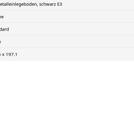
etalleinlegeboden, schwarz E3
ne
ndard
e
5 x 197.1