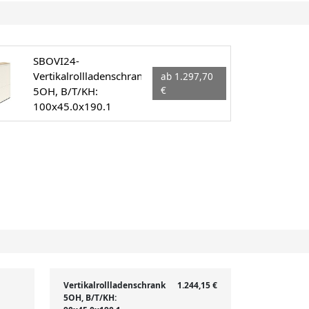
SBOVI24-
Vertikalrollladenschrank
ab 1.297,70
5OH, B/T/KH:
€
100x45.0x190.1
Vertikalrollladenschrank
1.244,15 €
5OH, B/T/KH: