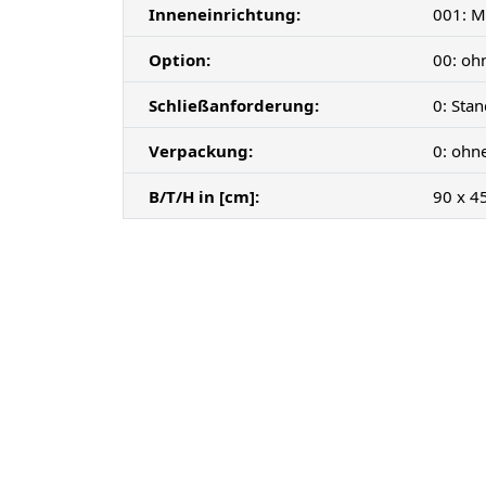
Inneneinrichtung:
001: M
Option:
00: oh
Schließanforderung:
0: Sta
Verpackung:
0: ohn
B/T/H in [cm]:
90 x 4