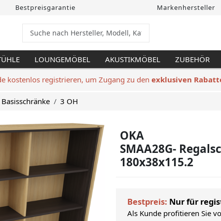
Bestpreisgarantie
Markenhersteller
TÜHLE
LOUNGEMÖBEL
AKUSTIKMÖBEL
ZUBEHÖR
de kostenlos registrieren, um Zugang zu den
exklusiven Rabatt
Basisschränke
3 OH
OKA
SMAA28G- Regalsc
180x38x115.2
Bestpreis:
Nur für regis
Als Kunde profitieren Sie v