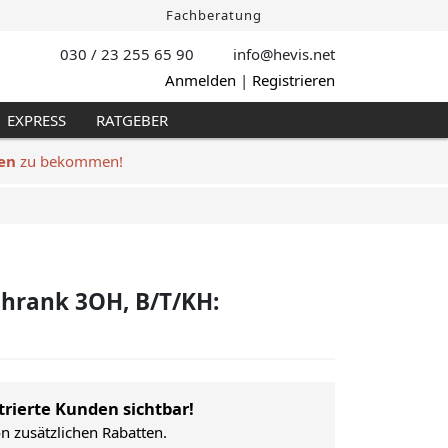
Fachberatung
030 / 23 255 65 90
info@hevis
.net
Anmelden
|
Registrieren
EXPRESS
RATGEBER
en
zu bekommen!
hrank 3OH, B/T/KH:
trierte Kunden sichtbar!
on zusätzlichen Rabatten.