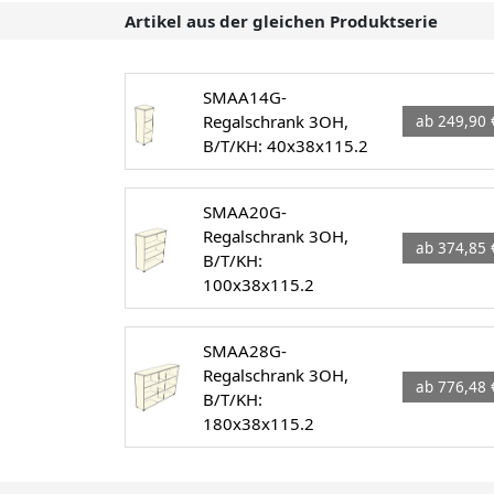
Artikel aus der gleichen Produktserie
SMAA14G-
Regalschrank 3OH,
ab 249,90 
B/T/KH: 40x38x115.2
SMAA20G-
Regalschrank 3OH,
ab 374,85 
B/T/KH:
100x38x115.2
SMAA28G-
Regalschrank 3OH,
ab 776,48 
B/T/KH:
180x38x115.2