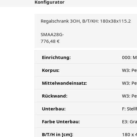
Konfigurator
Regalschrank 3OH, B/T/KH: 180x38x115.2
SMAA28G-
776,48 €
Einrichtung:
000: M
Korpus:
W3: Pe
Mittelwandeinsatz:
W3: Pe
Rückwand:
W3: Pe
Unterbau:
F: Ste
Farbe Unterbau:
E3: Gr
B/T/H in [cm]:
180 x 