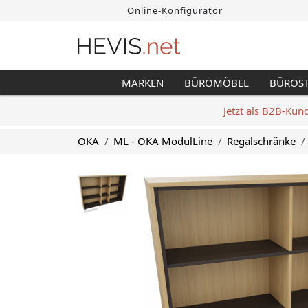
Online-Konfigurator
MARKEN
BÜROMÖBEL
BÜROS
Jetzt als B2B-Kun
OKA
ML - OKA ModulLine
Regalschränke