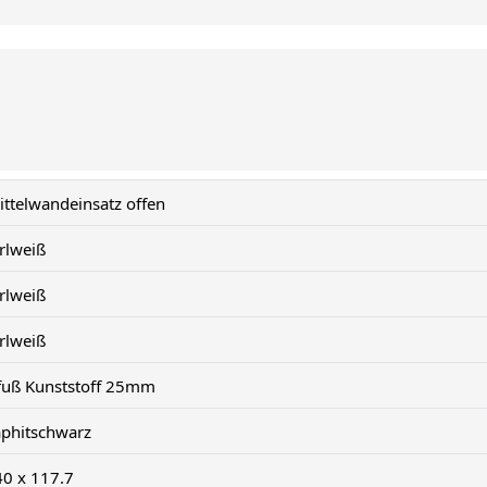
ittelwandeinsatz offen
rlweiß
rlweiß
rlweiß
llfuß Kunststoff 25mm
aphitschwarz
40 x 117.7