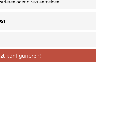
istrieren oder direkt anmelden!
wSt
tzt konfigurieren!