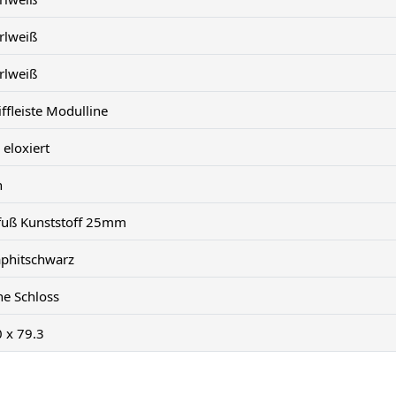
rlweiß
rlweiß
ffleiste Modulline
 eloxiert
n
llfuß Kunststoff 25mm
aphitschwarz
ne Schloss
0 x 79.3