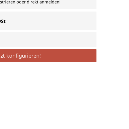
istrieren oder direkt anmelden!
wSt
tzt konfigurieren!