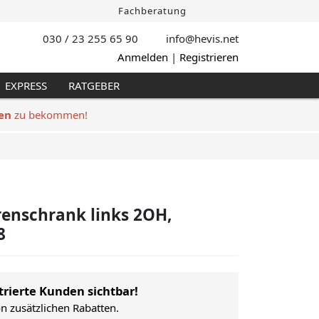
Fachberatung
030 / 23 255 65 90
info@hevis
.net
Anmelden
|
Registrieren
EXPRESS
RATGEBER
en
zu bekommen!
enschrank links 2OH,
8
trierte Kunden sichtbar!
on zusätzlichen Rabatten.