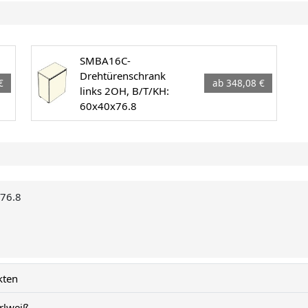
SMBA16C-
Drehtürenschrank
€
ab 348,08 €
links 2OH, B/T/KH:
60x40x76.8
x76.8
kten
rlweiß