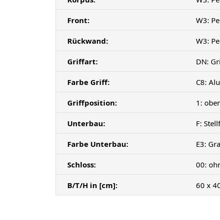
Front:
W3: Pe
Rückwand:
W3: Pe
Griffart:
DN: Gri
Farbe Griff:
C8: Alu
Griffposition:
1: obe
Unterbau:
F: Ste
Farbe Unterbau:
E3: Gr
Schloss:
00: oh
B/T/H in [cm]:
60 x 4