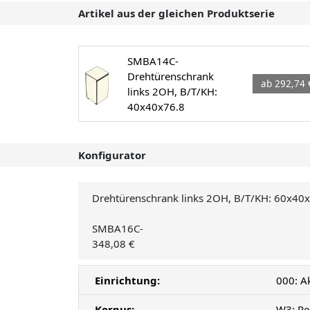
Artikel aus der gleichen Produktserie
SMBA14C-
Drehtürenschrank
ab 292,74 
links 2OH, B/T/KH:
40x40x76.8
Konfigurator
Drehtürenschrank links 2OH, B/T/KH: 60x40
SMBA16C-
348,08 €
Einrichtung:
000: A
Korpus:
W3: Pe