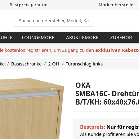
Bestpreisgarantie
Markenhersteller
TÜHLE
LOUNGEMÖBEL
AKUSTIKMÖBEL
ZUBEHÖR
de kostenlos registrieren, um Zugang zu den
exklusiven Rabatt
ke
Basisschränke
2 OH
Türanschlag links
OKA
SMBA16C- Drehtür
B/T/KH: 60x40x76.
Bestpreis:
Nur für regis
Als Kunde profitieren Sie v