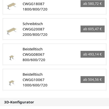
CWGG18087
ab 580,72 €
1800/800/720
Schreibtisch
CWGG20087
ab 605,47 €
2000/800/720
Beistelltisch
CWGG08067
ab 493,14 €
800/600/720
Beistelltisch
CWGG10067
ab 504,56 €
1000/600/720
3D-Konfigurator