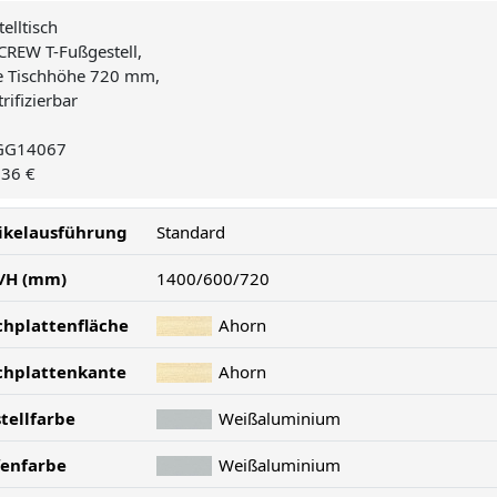
telltisch
CREW T-Fußgestell,
te Tischhöhe 720 mm,
trifizierbar
GG14067
,36 €
ikelausführung
Standard
/H (mm)
1400/600/720
chplattenfläche
Ahorn
chplattenkante
Ahorn
tellfarbe
Weißaluminium
enfarbe
Weißaluminium