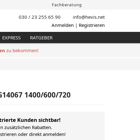
Fachberatung
030 / 23 255 65 90
info@hevis
.net
Anmelden
|
Registrieren
EXPRESS
RATGEBER
en
zu bekommen!
G14067 1400/600/720
trierte Kunden sichtbar!
on zusätzlichen Rabatten.
istrieren oder direkt anmelden!