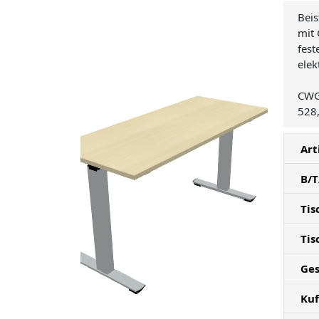
Beis
mit 
fes
elek
CW
528
Art
B/T
Tis
Tis
Ges
Kuf