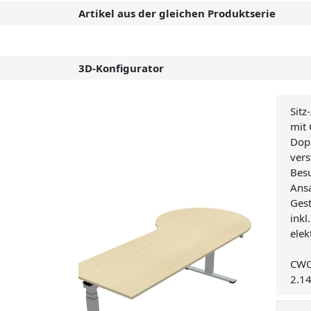
Artikel aus der gleichen Produktserie
3D-Konfigurator
Sitz
mit 
Dopp
ver
Besu
Ans
Gest
inkl
elek
CW
2.1