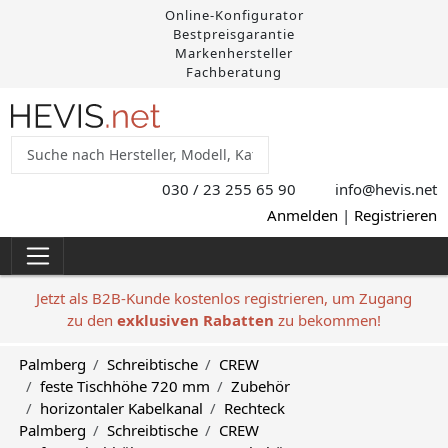
Online-Konfigurator
Bestpreisgarantie
Markenhersteller
Fachberatung
030 / 23 255 65 90
info@hevis
.net
Anmelden
|
Registrieren
Jetzt als B2B-Kunde kostenlos registrieren, um Zugang
zu den
exklusiven Rabatten
zu bekommen!
Palmberg
Schreibtische
CREW
feste Tischhöhe 720 mm
Zubehör
horizontaler Kabelkanal
Rechteck
Palmberg
Schreibtische
CREW