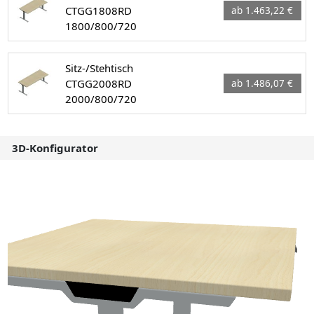
CTGG1808RD
ab 1.463,22 €
1800/800/720
Sitz-/Stehtisch
CTGG2008RD
ab 1.486,07 €
2000/800/720
3D-Konfigurator