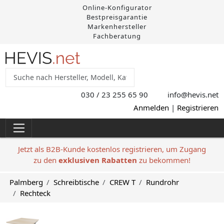
Online-Konfigurator
Bestpreisgarantie
Markenhersteller
Fachberatung
030 / 23 255 65 90
info@hevis
.net
Anmelden
|
Registrieren
Jetzt als B2B-Kunde kostenlos registrieren, um Zugang
zu den
exklusiven Rabatten
zu bekommen!
Palmberg
Schreibtische
CREW T
Rundrohr
Rechteck