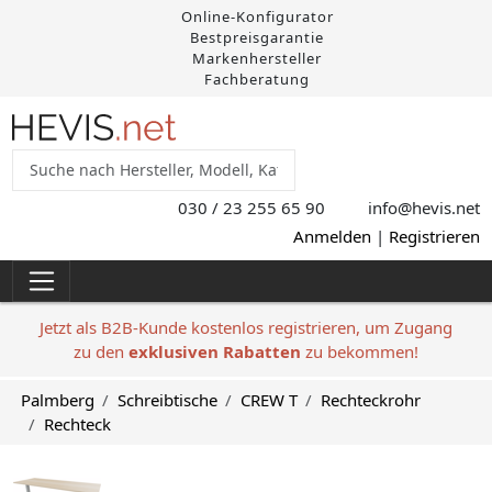
Online-Konfigurator
Bestpreisgarantie
Markenhersteller
Fachberatung
030 / 23 255 65 90
info@hevis
.net
Anmelden
|
Registrieren
Jetzt als B2B-Kunde kostenlos registrieren, um Zugang
zu den
exklusiven Rabatten
zu bekommen!
Palmberg
Schreibtische
CREW T
Rechteckrohr
Rechteck