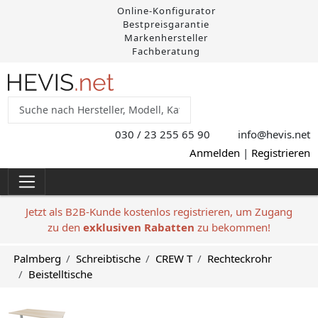
Online-Konfigurator
Bestpreisgarantie
Markenhersteller
Fachberatung
030 / 23 255 65 90
info@hevis
.net
Anmelden
|
Registrieren
Jetzt als B2B-Kunde kostenlos registrieren, um Zugang
zu den
exklusiven Rabatten
zu bekommen!
Palmberg
Schreibtische
CREW T
Rechteckrohr
Beistelltische