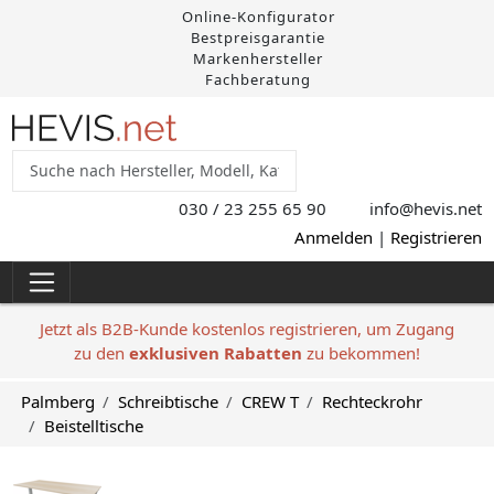
Online-Konfigurator
Bestpreisgarantie
Markenhersteller
Fachberatung
030 / 23 255 65 90
info@hevis
.net
Anmelden
|
Registrieren
Jetzt als B2B-Kunde kostenlos registrieren, um Zugang
zu den
exklusiven Rabatten
zu bekommen!
Palmberg
Schreibtische
CREW T
Rechteckrohr
Beistelltische