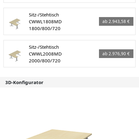
Sitz-/Stehtisch
CWWL1808MD
ab 2.943,58 €
1800/800/720
Sitz-/Stehtisch
CWWL2008MD
ab 2.976,90 €
2000/800/720
3D-Konfigurator