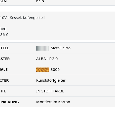
SEN
nein
10V - Sessel, Kufengestell
0V0
,86 €
TELL
MetallicPro
LSTER
ALBA - PG 0
HALE
3005
ITER
Kunststoffgleiter
HTE
IN STOFFFARBE
RPACKUNG
Montiert im Karton