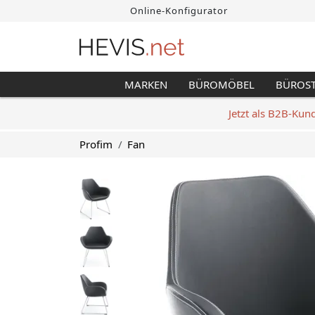
Online-Konfigurator
MARKEN
BÜROMÖBEL
BÜROS
Jetzt als B2B-Kun
Profim
Fan