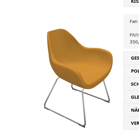
KIS
Fan 
FN1
350
GES
PO
SC
GLE
NÄ
VE