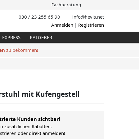
Fachberatung
030 / 23 255 65 90
info@hevis
.net
Anmelden
|
Registrieren
EXPRESS
RATGEBER
en
zu bekommen!
rstuhl mit Kufengestell
trierte Kunden sichtbar!
on zusätzlichen Rabatten.
istrieren oder direkt anmelden!