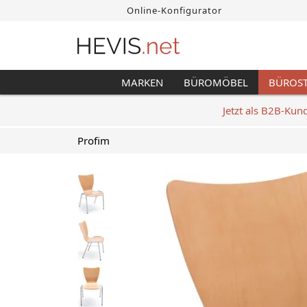
Online-Konfigurator
MARKEN
BÜROMÖBEL
BÜROS
Jetzt als B2B-Kun
Profim