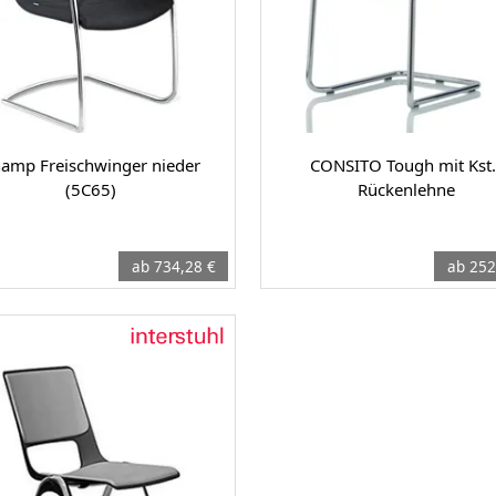
amp Freischwinger nieder
CONSITO Tough mit Kst.
(5C65)
Rückenlehne
ab 734,28 €
ab 252