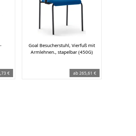
-
Goal Besucherstuhl, Vierfuß mit
Armlehnen., stapelbar (450G)
,73 €
ab 265,61 €