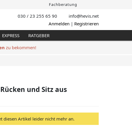
Fachberatung
030 / 23 255 65 90
info@hevis
.net
Anmelden
|
Registrieren
EXPRESS
RATGEBER
en
zu bekommen!
 Rücken und Sitz aus
et diesen Artikel leider nicht mehr an.