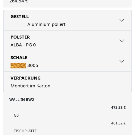
264,54 €
GESTELL
Aluminium poliert
POLSTER
ALBA - PG 0
SCHALE
3005
VERPACKUNG
Montiert im Karton
WALL IN BW2
473,38 €
G0
+461,32 €
TISCHPLATTE