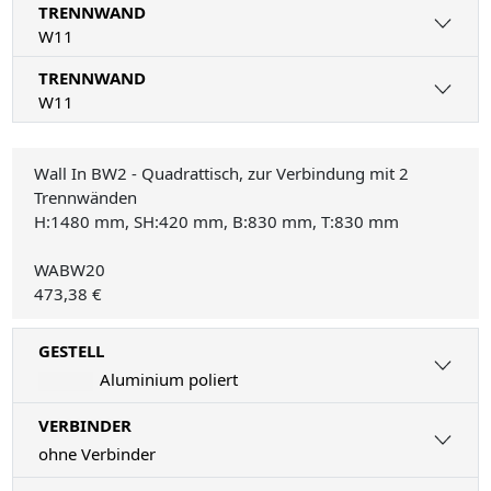
TRENNWAND
W11
TRENNWAND
W11
Wall In BW2 - Quadrattisch, zur Verbindung mit 2
Trennwänden
H:1480 mm, SH:420 mm, B:830 mm, T:830 mm
WABW20
473,38 €
GESTELL
Aluminium poliert
VERBINDER
ohne Verbinder