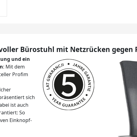
ilvoller Bürostuhl mit Netzrücken gege
tung und ein
en
: Mit dem
teller Profim
lcher
räsentiert sich
abei ist auch
antiert: So
iven Einknopf-