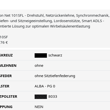
n Net 101SFL - Drehstuhl, Netzrückenlehne, Synchronmechanik,
tiefen- und Sitzneigeeinstellung, Lordosenstütze, Smart ADLS -
ntierte Lösung zur optimalen Wirbelsäulenentlastung
10SF
,76 €
ßKREUZ
schwarz
MLEHNEN
ohne
SFEDER
ohne Sitztiefenfederung
LSTER
ALBA - PG 0
ZPOLSTER
8033
EPPUNG
NEIN