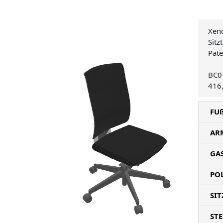
Xeno
Sitz
Pate
BC0
416
FU
AR
GA
PO
SIT
ST