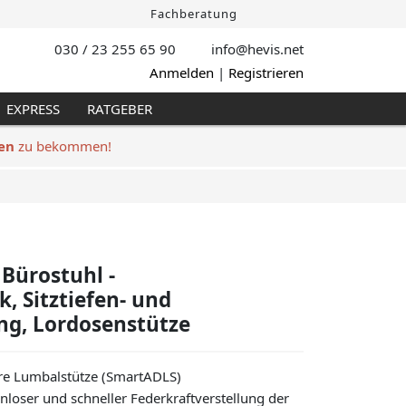
Fachberatung
030 / 23 255 65 90
info@hevis
.net
Anmelden
|
Registrieren
EXPRESS
RATGEBER
en
zu bekommen!
Bürostuhl -
 Sitztiefen- und
ung, Lordosenstütze
bare Lumbalstütze (SmartADLS)
loser und schneller Federkraftverstellung der