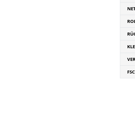
NE
RO
RÜ
KL
VE
FSC