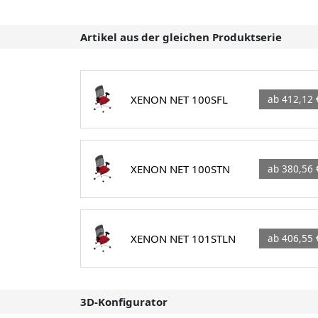
Artikel aus der gleichen Produktserie
XENON NET 100SFL
ab 412,12 
XENON NET 100STN
ab 380,56 
XENON NET 101STLN
ab 406,55 
3D-Konfigurator