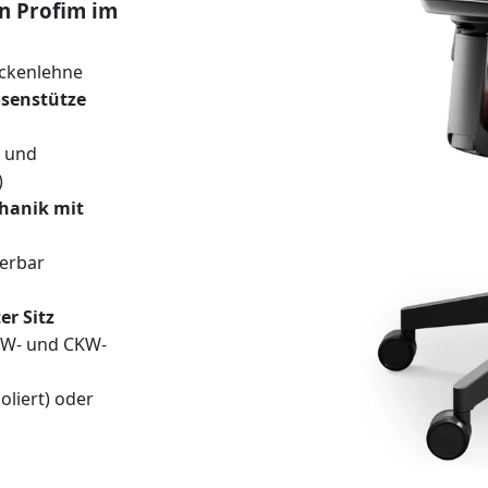
n Profim im
ckenlehne
senstütze
s und
)
hanik mit
ierbar
r Sitz
KW- und CKW-
oliert) oder