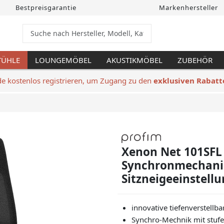
Bestpreisgarantie
Markenhersteller
TÜHLE
LOUNGEMÖBEL
AKUSTIKMÖBEL
ZUBEHÖR
de kostenlos registrieren, um Zugang zu den
exklusiven Rabatt
Xenon Net 101SFL 
Synchronmechanik,
Sitzneigeeinstell
innovative tiefenverstell
Synchro-Mechnik mit stufen