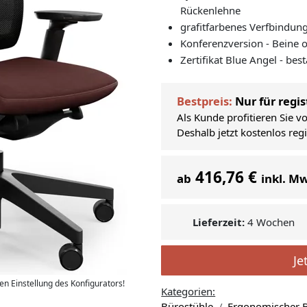
Rückenlehne
grafitfarbenes Verfbindun
Konferenzversion - Beine 
Zertifikat Blue Angel - bes
Bestpreis:
Nur für regis
Als Kunde profitieren Sie v
Deshalb jetzt kostenlos reg
416,76 €
ab
inkl. M
Lieferzeit:
4 Wochen
Je
len Einstellung des Konfigurators!
Kategorien:
Bürostühle
Ergonomischer B