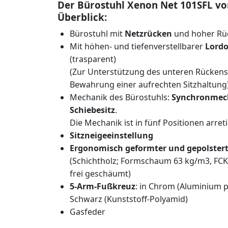
Der Bürostuhl Xenon Net 101SFL vo
Überblick:
Bürostuhl mit
Netzrücken
und hoher Rü
Mit höhen- und tiefenverstellbarer
Lordo
(trasparent)
(Zur Unterstützung des unteren Rücken
Bewahrung einer aufrechten Sitzhaltung
Mechanik des Bürostuhls:
Synchronmec
Schiebesitz
.
Die Mechanik ist in fünf Positionen arret
Sitzneigeeinstellung
Ergonomisch geformter und gepolsterte
(Schichtholz; Formschaum 63 kg/m3, FC
frei geschäumt)
5-Arm-Fußkreuz
: in Chrom (Aluminium p
Schwarz (Kunststoff-Polyamid)
Gasfeder