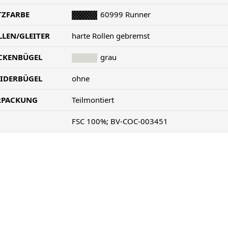
TZFARBE
60999 Runner
LLEN/GLEITER
harte Rollen gebremst
CKENBÜGEL
grau
EIDERBÜGEL
ohne
RPACKUNG
Teilmontiert
FSC 100%; BV-COC-003451