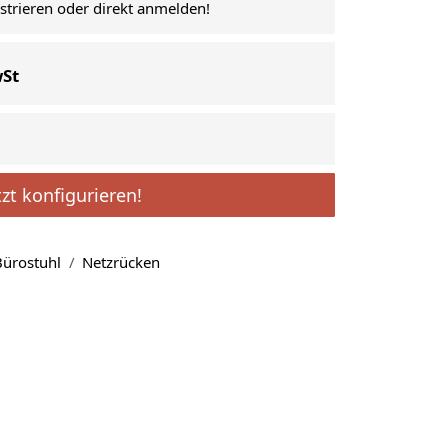
istrieren oder direkt anmelden!
wSt
tzt konfigurieren!
ürostuhl
Netzrücken