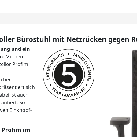
lvoller Bürostuhl mit Netzrücken gegen
tung und ein
en
: Mit dem
teller Profim
lcher
räsentiert sich
abei ist auch
antiert: So
iven Einknopf-
 Profim im