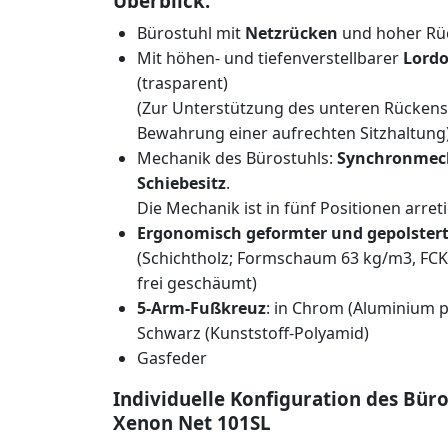
Überblick:
Bürostuhl mit
Netzrücken
und hoher Rü
Mit höhen- und tiefenverstellbarer
Lordo
(trasparent)
(Zur Unterstützung des unteren Rücken
Bewahrung einer aufrechten Sitzhaltung
Mechanik des Bürostuhls:
Synchronmec
Schiebesitz
.
Die Mechanik ist in fünf Positionen arret
Ergonomisch geformter und gepolsterte
(Schichtholz; Formschaum 63 kg/m3, FC
frei geschäumt)
5-Arm-Fußkreuz
: in Chrom (Aluminium p
Schwarz (Kunststoff-Polyamid)
Gasfeder
Individuelle Konfiguration des Büro
Xenon Net 101SL