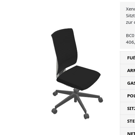
Xeno
Sitz
zur 
BC0
406
FU
AR
GA
PO
SIT
ST
NE