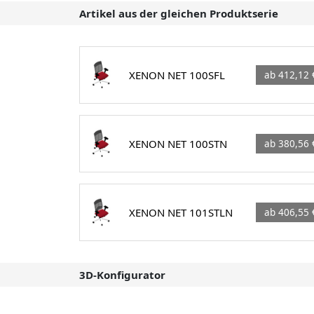
Artikel aus der gleichen Produktserie
XENON NET 100SFL
ab 412,12 
XENON NET 100STN
ab 380,56 
XENON NET 101STLN
ab 406,55 
3D-Konfigurator