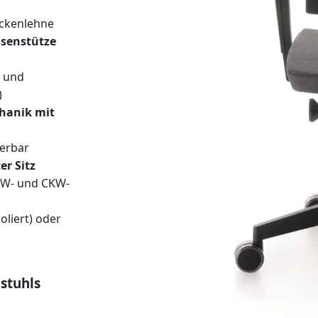
ckenlehne
senstütze
s und
)
hanik mit
ierbar
r Sitz
KW- und CKW-
oliert) oder
stuhls