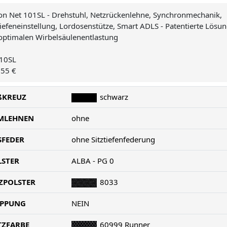
n Net 101SL - Drehstuhl, Netzrückenlehne, Synchronmechanik,
tiefeneinstellung, Lordosenstütze, Smart ADLS - Patentierte Lösu
optimalen Wirbelsäulenentlastung
10SL
,55 €
ßKREUZ
schwarz
MLEHNEN
ohne
SFEDER
ohne Sitztiefenfederung
LSTER
ALBA - PG 0
ZPOLSTER
8033
EPPUNG
NEIN
TZFARBE
60999 Runner