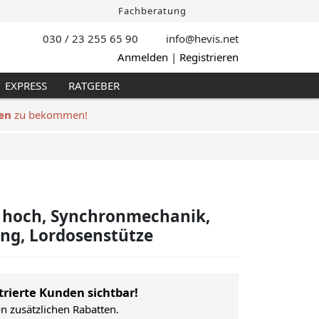
Fachberatung
030 / 23 255 65 90
info@hevis
.net
Anmelden
|
Registrieren
EXPRESS
RATGEBER
en
zu bekommen!
- hoch, Synchronmechanik,
ung, Lordosenstütze
trierte Kunden sichtbar!
on zusätzlichen Rabatten.