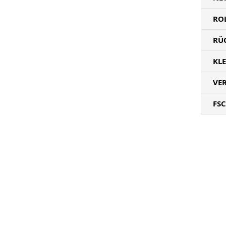
RO
RÜ
KL
VE
FSC