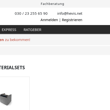
Fachberatung
030 / 23 255 65 90
info@hevis
.net
Anmelden
|
Registrieren
EXPRESS
RATGEBER
en
zu bekommen!
TERIALSETS