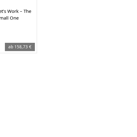
et’s Work – The
mall One
ab 158,73 €