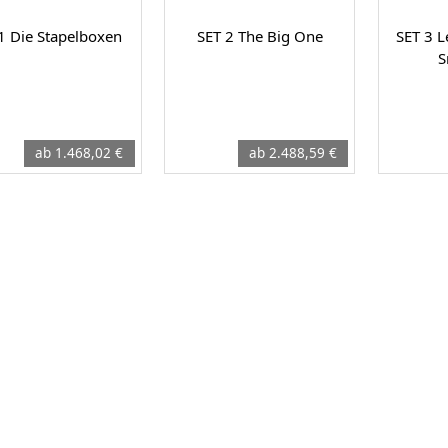
1 Die Stapelboxen
SET 2 The Big One
SET 3 L
S
ab 1.468,02 €
ab 2.488,59 €