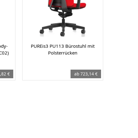
ody-
PUREis3 PU113 Bürostuhl mit
C02)
Polsterrücken
,82 €
ab 723,14 €