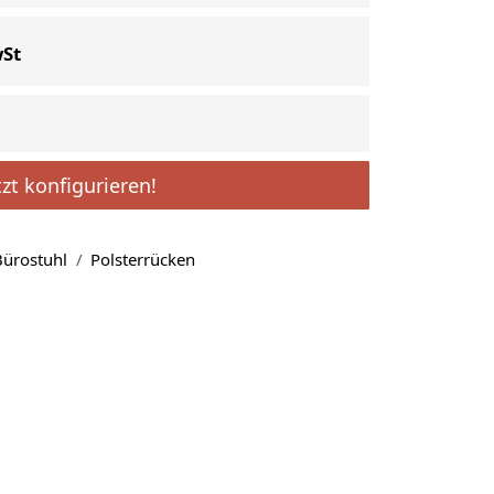
wSt
tzt konfigurieren!
ürostuhl
Polsterrücken