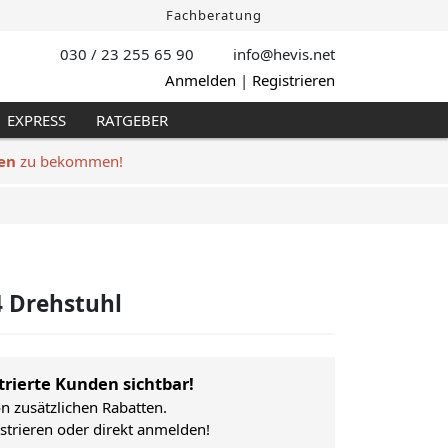
Fachberatung
030 / 23 255 65 90
info@hevis
.net
Anmelden
|
Registrieren
EXPRESS
RATGEBER
en
zu bekommen!
 Drehstuhl
trierte Kunden sichtbar!
on zusätzlichen Rabatten.
istrieren oder direkt anmelden!