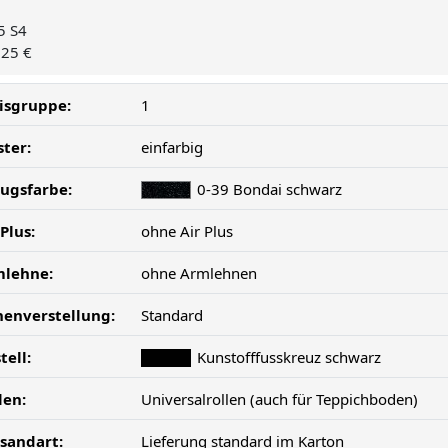
5 S4
,25 €
isgruppe:
1
ster:
einfarbig
ugsfarbe:
0-39 Bondai schwarz
 Plus:
ohne Air Plus
mlehne:
ohne Armlehnen
enverstellung:
Standard
tell:
Kunstofffusskreuz schwarz
len:
Universalrollen (auch für Teppichboden)
sandart:
Lieferung standard im Karton