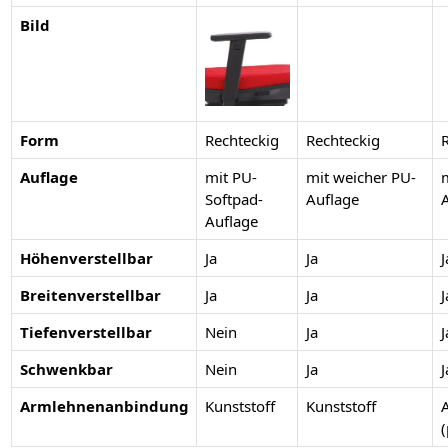
Bild
Form
Rechteckig
Rechteckig
Auflage
mit PU-
mit weicher PU-
Softpad-
Auflage
Auflage
Höhenverstellbar
Ja
Ja
J
Breitenverstellbar
Ja
Ja
J
Tiefenverstellbar
Nein
Ja
J
Schwenkbar
Nein
Ja
J
Armlehnenanbindung
Kunststoff
Kunststoff
(