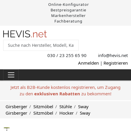
Online-Konfigurator
Bestpreisgarantie
Markenhersteller
Fachberatung
030 / 23 255 65 90
info@hevis
.net
Anmelden
|
Registrieren
Jetzt als B2B-Kunde kostenlos registrieren, um Zugang
zu den
exklusiven Rabatten
zu bekommen!
Girsberger
Sitzmöbel
Stühle
Sway
Girsberger
Sitzmöbel
Hocker
Sway