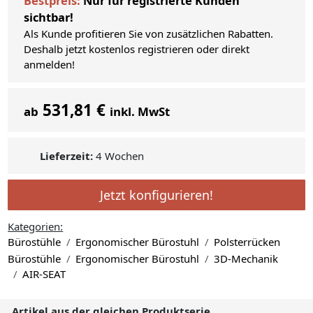
Bestpreis:
Nur für registrierte Kunden
sichtbar!
Als Kunde profitieren Sie von zusätzlichen Rabatten.
Deshalb jetzt kostenlos registrieren oder direkt
anmelden!
531,81 €
ab
inkl. MwSt
Lieferzeit:
4 Wochen
Jetzt konfigurieren!
Kategorien:
Bürostühle
Ergonomischer Bürostuhl
Polsterrücken
Bürostühle
Ergonomischer Bürostuhl
3D-Mechanik
AIR-SEAT
Artikel aus der gleichen Produktserie