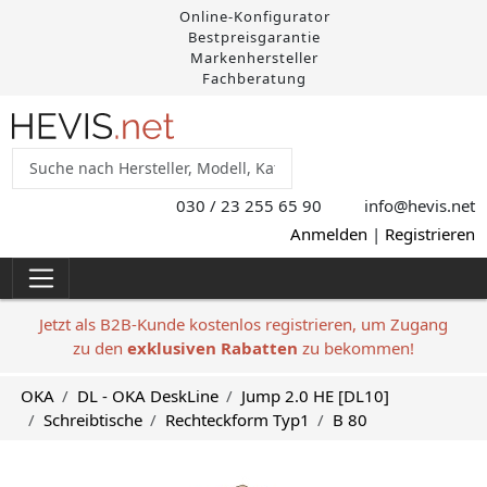
Online-Konfigurator
Bestpreisgarantie
Markenhersteller
Fachberatung
030 / 23 255 65 90
info@hevis
.net
Anmelden
|
Registrieren
Jetzt als B2B-Kunde kostenlos registrieren, um Zugang
zu den
exklusiven Rabatten
zu bekommen!
OKA
DL - OKA DeskLine
Jump 2.0 HE [DL10]
Schreibtische
Rechteckform Typ1
B 80