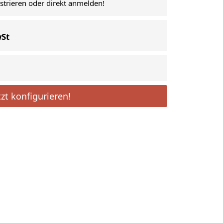
istrieren oder direkt anmelden!
wSt
tzt konfigurieren!