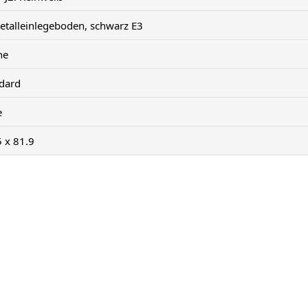
etalleinlegeboden, schwarz E3
ne
ndard
e
5 x 81.9