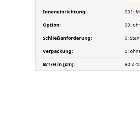
Inneneinrichtung:
001: M
Option:
00: oh
Schließanforderung:
0: Sta
Verpackung:
0: ohn
B/T/H in [cm]:
90 x 4