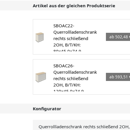
Artikel aus der gleichen Produktserie
SBOAC22-
Querrollladenschrank
ab 502,48 
rechts schließend
2OH, B/T/KH:
80x45.0x74.9
SBOAC26-
Querrollladenschrank
ab 593,51 
rechts schließend
2OH, B/T/KH:
120x45.0x74.9
Konfigurator
Querrollladenschrank rechts schließend 2OH