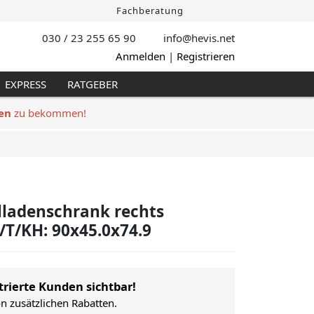
Fachberatung
030 / 23 255 65 90
info@hevis
.net
Anmelden
|
Registrieren
EXPRESS
RATGEBER
en
zu bekommen!
lladenschrank rechts
/T/KH: 90x45.0x74.9
trierte Kunden sichtbar!
on zusätzlichen Rabatten.