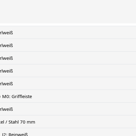
rlweiß
rlweiß
rlweiß
rlweiß
rlweiß
M0: Griffleiste
rlweiß
kel / Stahl 70 mm
J2: Reinweiß