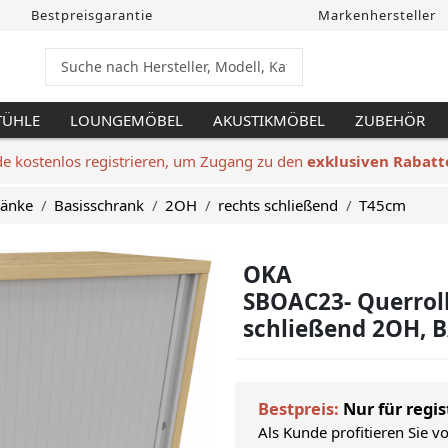
Bestpreisgarantie
Markenhersteller
TÜHLE
LOUNGEMÖBEL
AKUSTIKMÖBEL
ZUBEHÖR
de kostenlos registrieren, um Zugang zu den
exklusiven Rabatt
ränke
Basisschrank
2OH
rechts schließend
T45cm
OKA
SBOAC23- Querrol
schließend 2OH, B
Bestpreis:
Nur für regis
Als Kunde profitieren Sie v