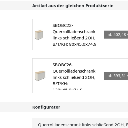
Artikel aus der gleichen Produktserie
SBOBC22-
Querrollladenschrank
ab 502,48 
links schließend 2OH,
B/T/KH: 80x45.0x74.9
SBOBC26-
Querrollladenschrank
ab 593,51 
links schließend 2OH,
B/T/KH:
120x45.0x74.9
Konfigurator
Querrollladenschrank links schließend 2OH,