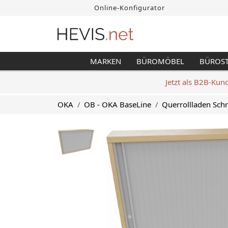
Online-Konfigurator
MARKEN
BÜROMÖBEL
BÜROS
Jetzt als B2B-Kun
OKA
OB - OKA BaseLine
Querrollladen Sch