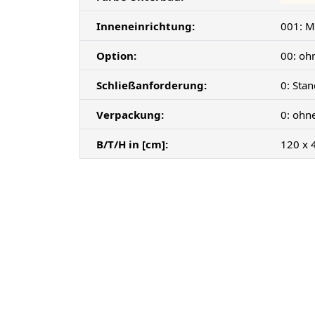
Inneneinrichtung:
001: M
Option:
00: oh
Schließanforderung:
0: Sta
Verpackung:
0: ohn
B/T/H in [cm]:
120 x 