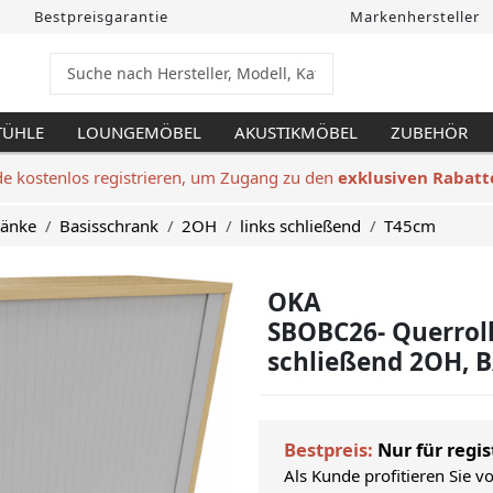
Bestpreisgarantie
Markenhersteller
TÜHLE
LOUNGEMÖBEL
AKUSTIKMÖBEL
ZUBEHÖR
de kostenlos registrieren, um Zugang zu den
exklusiven Rabatt
ränke
Basisschrank
2OH
links schließend
T45cm
OKA
SBOBC26- Querroll
schließend 2OH, B
Bestpreis:
Nur für regis
Als Kunde profitieren Sie v