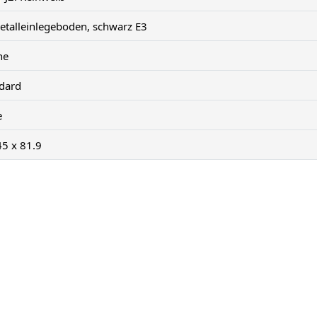
etalleinlegeboden, schwarz E3
ne
ndard
e
45 x 81.9