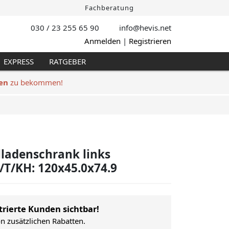
Fachberatung
030 / 23 255 65 90
info@hevis
.net
Anmelden
|
Registrieren
EXPRESS
RATGEBER
en
zu bekommen!
ladenschrank links
/T/KH: 120x45.0x74.9
trierte Kunden sichtbar!
on zusätzlichen Rabatten.