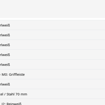
rlweiß
rlweiß
rlweiß
rlweiß
rlweiß
M0: Griffleiste
rlweiß
kel / Stahl 70 mm
J2: Reinweiß