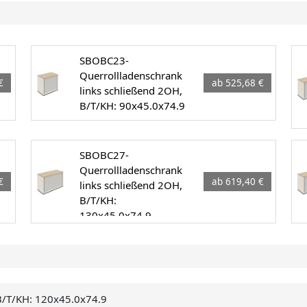
SBOBC23-
Querrollladenschrank
€
ab 525,68 €
links schließend 2OH,
B/T/KH: 90x45.0x74.9
SBOBC27-
Querrollladenschrank
€
ab 619,40 €
links schließend 2OH,
B/T/KH:
130x45.0x74.9
 B/T/KH: 120x45.0x74.9