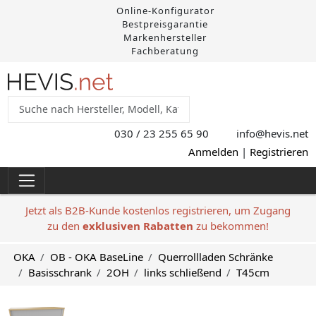
Online-Konfigurator
Bestpreisgarantie
Markenhersteller
Fachberatung
030 / 23 255 65 90
info@hevis
.net
Anmelden
|
Registrieren
Jetzt als B2B-Kunde kostenlos registrieren, um Zugang
zu den
exklusiven Rabatten
zu bekommen!
OKA
OB - OKA BaseLine
Querrollladen Schränke
Basisschrank
2OH
links schließend
T45cm