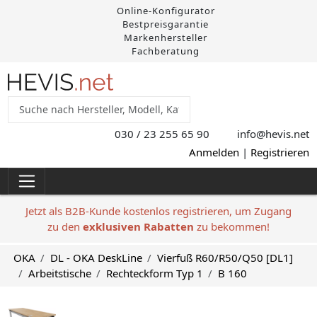
Online-Konfigurator
Bestpreisgarantie
Markenhersteller
Fachberatung
030 / 23 255 65 90
info@hevis
.net
Anmelden
|
Registrieren
Jetzt als B2B-Kunde kostenlos registrieren, um Zugang
zu den
exklusiven Rabatten
zu bekommen!
OKA
DL - OKA DeskLine
Vierfuß R60/R50/Q50 [DL1]
Arbeitstische
Rechteckform Typ 1
B 160