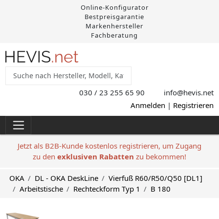
Online-Konfigurator
Bestpreisgarantie
Markenhersteller
Fachberatung
030 / 23 255 65 90
info@hevis
.net
Anmelden
|
Registrieren
Jetzt als B2B-Kunde kostenlos registrieren, um Zugang
zu den
exklusiven Rabatten
zu bekommen!
OKA
DL - OKA DeskLine
Vierfuß R60/R50/Q50 [DL1]
Arbeitstische
Rechteckform Typ 1
B 180