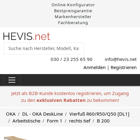
Online-Konfigurator
Bestpreisgarantie
Markenhersteller
Fachberatung
030 / 23 255 65 90
info@hevis
.net
Anmelden
|
Registrieren
Jetzt als B2B-Kunde kostenlos registrieren, um Zugang
zu den
exklusiven Rabatten
zu bekommen!
OKA
DL - OKA DeskLine
Vierfuß R60/R50/Q50 [DL1]
Arbeitstische
Form 1
rechts tief
B 200